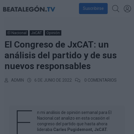
Suscribirse
El Nacional
JxCAT
Opinión
El Congreso de JxCAT: un
análisis del partido y de sus
nuevos responsables
ADMIN
6 DE JUNIO DE 2022
0 COMENTARIOS
E
n mi análisis de opinión semanal para El
Nacional.cat analizo en esta ocasión el
congreso del partido que hasta ahora
lideraba
Carles Pugidemont, JxCAT.