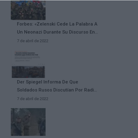
Forbes: «Zelenski Cede La Palabra A
Un Neonazi Durante Su Discurso En
Grecia»
7 de abril de 2022
Der Spiegel Informa De Que
Soldados Rusos Discutían Por Radio
Cometer Atrocidades Contra Civiles
7 de abril de 2022