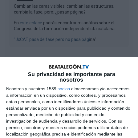
Cambian las caras visibles, cambian las estructuras,
cambia la fase, pero: ¿pasan página?
En
este enlace
podrás encontrar mi análisis sobre el
Congreso de la formación independentista catalana.
"JxCAT pasa de fase pero no pasa pági
na".
El Nacional
JxCAT
Opinión
Su privacidad es importante para
nosotros
Nosotros y nuestros 1539
socios
almacenamos y/o accedemos
a información en un dispositivo, como cookies, y procesamos
datos personales, como identificadores únicos e información
estándar enviada por un dispositivo para publicidad y contenido
personalizado, medición de publicidad y contenido,
0
COMENTARIOS
investigación de audiencia y desarrollo de servicios.
Con su
permiso, nosotros y nuestros socios podemos utilizar datos de
localización geográfica precisa e identificación mediante las
Por favor, inicia sesión para comentar