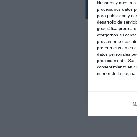
Nosotros y nuestro
procesamos datos per
para publicidad y co
desarrollo de servici
geográfica precisa e 
L
otorgarnos su conse
os envíos 
previamente descrito
contento a
preferencias antes d
Precisamen
datos personales pue
razones po
procesamiento. Sus p
Gobierno de Scholz
.
consentimiento en cu
que podría tomar con e
inferior de la página
La información al deta
M