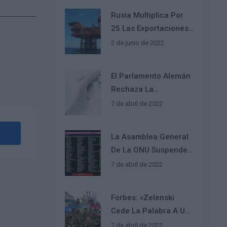
Rusia Multiplica Por
25 Las Exportaciones
De Petróleo A La India
2 de junio de 2022
El Parlamento Alemán
Rechaza La
Vacunación
7 de abril de 2022
Obligatoria Contra El
COVID-19
La Asamblea General
De La ONU Suspende
A Rusia Del Consejo
7 de abril de 2022
De Derechos Humanos
Forbes: «Zelenski
Cede La Palabra A Un
Neonazi Durante Su
7 de abril de 2022