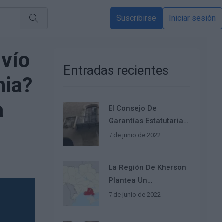
Suscribirse
Iniciar sesión
nvío
Entradas recientes
nia?
a
El Consejo De
Garantías Estatutarias
Avala La Propuesta De
7 de junio de 2022
Ley Sobre El Catalán
La Región De Kherson
Plantea Un
Referéndum Para
7 de junio de 2022
Unirse A La
Federación Rusa Y