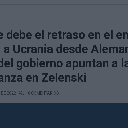
 debe el retraso en el e
 a Ucrania desde Alema
del gobierno apuntan a l
anza en Zelenski
O DE 2022
0 COMENTARIOS