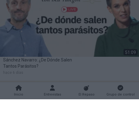
51:09
Sánchez Navarro: ¿De Dónde Salen
Tantos Parásitos?
hace 6 días
Inicio
Entrevistas
El Repaso
Grupo de control