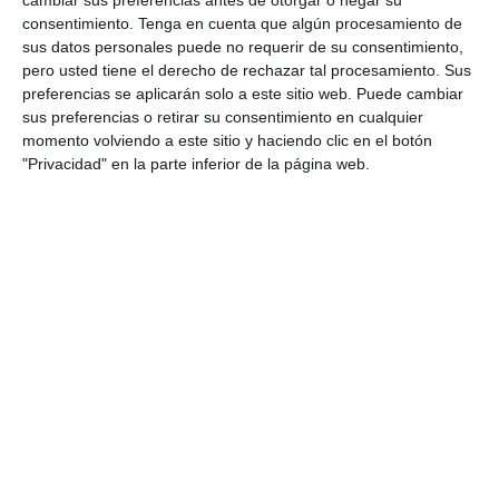
cambiar sus preferencias antes de otorgar o negar su
empobrecido” tras la oferta de Londres a Kiev
consentimiento.
Tenga en cuenta que algún procesamiento de
Guerra Rusia – Ucrania | Directo: La Armada de Rusia repele un
sus datos personales puede no requerir de su consentimiento,
ataque con drones en Crimea
pero usted tiene el derecho de rechazar tal procesamiento. Sus
preferencias se aplicarán solo a este sitio web. Puede cambiar
Reino Unido habla de una “posibilidad realista” de que la
sus preferencias o retirar su consentimiento en cualquier
ofensiva rusa en Bajmut “esté perdiendo impulso”
momento volviendo a este sitio y haciendo clic en el botón
Gustavo Petro y Juan Manuel Santos se reunirán tras los
"Privacidad" en la parte inferior de la página web.
choques sobre el Acuerdo de Paz en Colombia
Llarena insiste y mantiene el procesamiento a Puigdemont por
44:35
malversación y desobediencia
De La Inteligencia Emocional A La
Ecologia Emocional, Con Mercè Conangla
El TSJ de Aragón anula la obligatoriedad del pasaporte COVID
hace 5 días
en establecimientos de ocio y restauración: “la vulneración de
derechos
Estados Unidos niega las acusaciones de AMLO sobre la
destrucción del gasoducto Nord Stream