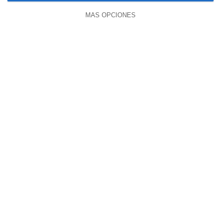
MÁS OPCIONES
55:41
Marta León- Soltar Las Pastillas
Anticonceptivas, Un Antes Y Un Después
hace 6 días