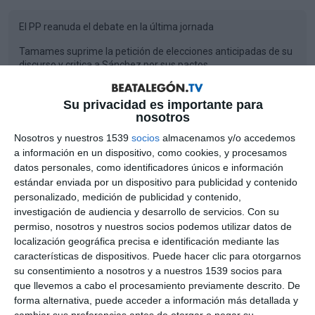
El PP reanuda el debate en la última jornada
Tamames suprime la petición de elecciones anticipadas de su
discurso y critica a Sánchez por sus pactos
El PP se abstendrá: “España espera una alternativa, pero no
es usted, señor Tamames”
Su privacidad es importante para
nosotros
Filadelfia (EEUU) pagará ocho millones de euros por la
Mostras más
Nosotros y nuestros 1539
socios
almacenamos y/o accedemos
brutalidad policial durante las protestas por George Floyd
a información en un dispositivo, como cookies, y procesamos
0
COMENTARIOS
Tanzania confirma el primer brote del virus de Marburgo
datos personales, como identificadores únicos e información
estándar enviada por un dispositivo para publicidad y contenido
La escasez de agua, que ya afecta hasta a 3.000 millones de
personalizado, medición de publicidad y contenido,
personas, aumentará en las próximas décadas, según ONU
investigación de audiencia y desarrollo de servicios.
Con su
Por favor, inicia sesión para comentar
permiso, nosotros y nuestros socios podemos utilizar datos de
El TC rechaza el recurso del PP y avala el decreto sobre
igualdad en el empleo al apreciar una “urgente necesidad”
localización geográfica precisa e identificación mediante las
características de dispositivos. Puede hacer clic para otorgarnos
Fiscalía pide repetir el juicio a la Mesa de Torrent al considerar
su consentimiento a nosotros y a nuestros 1539 socios para
que la absolucion fue “absolutamente arbitraria”
que llevemos a cabo el procesamiento previamente descrito. De
forma alternativa, puede acceder a información más detallada y
La ONU recalca su “preocupación por cualquier uso de uranio