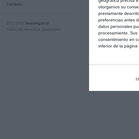
geográfica precisa e 
Contacto
otorgarnos su conse
previamente descrito
preferencias antes d
2022-2025
beatalegon.tv
datos personales pue
Todos los derechos reservados
procesamiento. Sus p
consentimiento en cu
inferior de la página
M