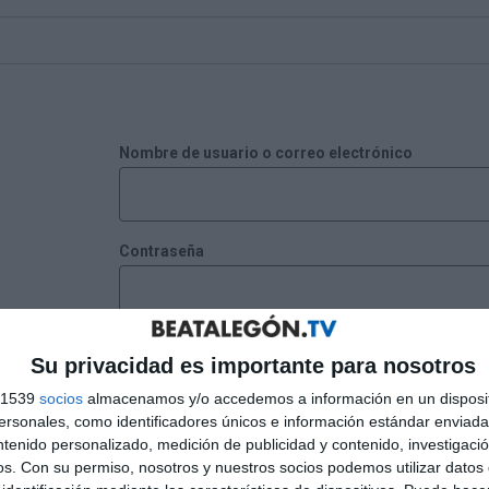
Nombre de usuario o correo electrónico
Contraseña
Recuérdame
Su privacidad es importante para nosotros
s 1539
socios
almacenamos y/o accedemos a información en un disposit
sonales, como identificadores únicos e información estándar enviada 
¿Has perdido tu contraseña?
ntenido personalizado, medición de publicidad y contenido, investigaci
os.
Con su permiso, nosotros y nuestros socios podemos utilizar datos 