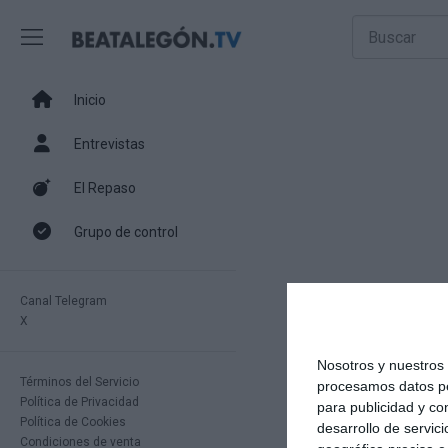
Inicio
Entrevistas
El Repaso
Grupo de control
Canal Telegram
X
Nosotros y nuestro
Términos del Servicio
procesamos datos per
Política de Privacidad
para publicidad y co
Política de Cookies
desarrollo de servici
Condiciones de venta