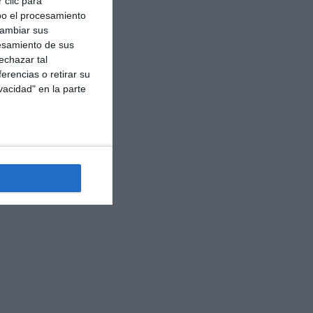
 clic para
bo el procesamiento
cambiar sus
esamiento de sus
echazar tal
erencias o retirar su
vacidad" en la parte