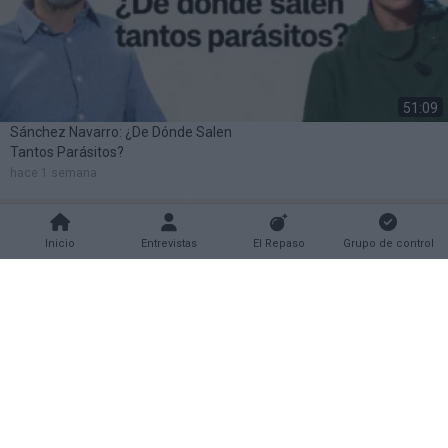
51:09
Sánchez Navarro: ¿De Dónde Salen
Tantos Parásitos?
hace 1 semana
Inicio
Entrevistas
El Repaso
Grupo de control
01:01:45