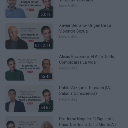
Terapias Naturales
hace 5 días
53:19
Xavier Serrano- Origen De La
Violencia Sexual
hace 5 días
01:12:11
Alexis Racionero: El Arte De No
Complicarse La Vida
hace 5 días
55:42
Pablo Vázquez: Tsunami (IA,
Salud Y Consciencia)
hace 5 días
54:57
Dra. Inma Nogués: El Siguiente
Paso: Del Ruido De La Mente A La