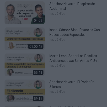
Sánchez Navarro- Respiración
Abdominal
hace 5 días
04:09
Isabel Gómez Alba- Divorcios Con
Necesidades Especiales
hace 5 días
01:00:42
Marta León- Soltar Las Pastillas
Anticonceptivas, Un Antes Y Un
Después
hace 5 días
55:41
Sánchez Navarro- El Poder Del
Silencio
hace 5 días
59:15