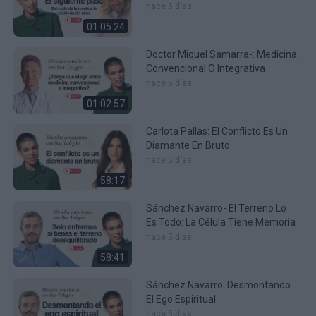
Sabiduría
hace 5 días
01:05:24
Doctor Miquel Samarra-: Medicina
Convencional O Integrativa
hace 5 días
01:02:57
Carlota Pallas: El Conflicto Es Un
Diamante En Bruto
hace 5 días
58:17
Sánchez Navarro- El Terreno Lo
Es Todo: La Célula Tiene Memoria
hace 5 días
58:41
Sánchez Navarro: Desmontando
El Ego Espiritual
hace 5 días