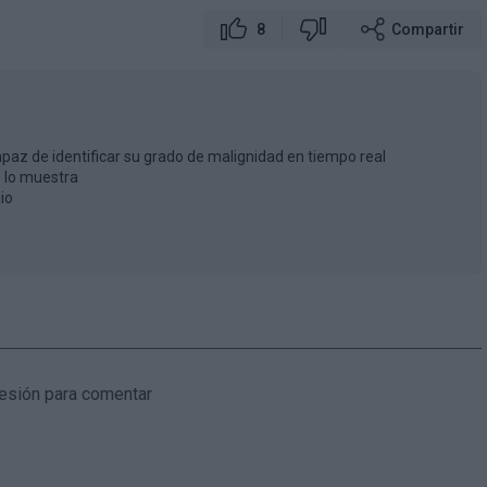
8
Compartir
apaz de identificar su grado de malignidad en tiempo real
 lo muestra
io
as poco claras
ord Stream
sobre la entrada de Finlandia y Suecia en la OTAN
 sesión para comentar