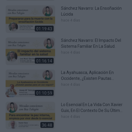
Sánchez Navarro: La Ensoñación
Lúcida
hace 4 días
01:19:43
Sánchez Navarro: El Impacto Del
Sistema Familiar En La Salud.
hace 4 días
01:16:14
La Ayahuasca, Aplicación En
Occidente, ¿Existen Pautas
Seguras Para Su Uso?
hace 4 días
01:10:59
Lo Esencial En La Vida Con Xavier
Guix, En El Contexto De Su Último
Libro “Esencial”
hace 4 días
36:48