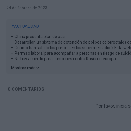
24 de febrero de 2023
#ACTUALIDAD
– China presenta plan de paz
– Desarrollan un sistema de detención de pólipos colorrectales c
– Cuánto han subido los precios en los supermercados? Esta web
– Permiso laboral para acompañar a personas en riesgo de suicid
– No hay acuerdo para sanciones contra Rusia en europa
– No multarán a los bancos que no revelen los activos rusos
Mostras más
– Competencia avisa de que las facturas de la Luz reflejan subid
– El virus que azota guinea
– Exigen la dimisión de la directora de ARCO
– El timo de las farmacéuticas
0
COMENTARIOS
– Seymour Hers explica por qué cree que EEUU hizo estallar el N
– EEUU construirá la primera central nuclear de Polonia
– Primer ministro húngaro dice que hacen falta más discusiones 
Por favor, inicia