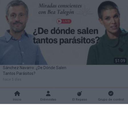
51:09
Sánchez Navarro: ¿De Dónde Salen
Tantos Parásitos?
hace 5 días
Inicio
Entrevistas
El Repaso
Grupo de control