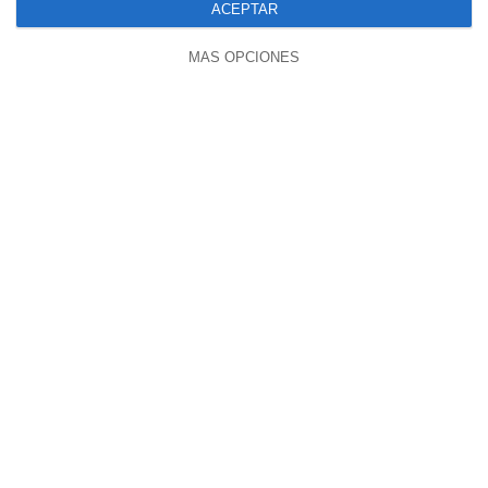
Necesidades Especiales
ACEPTAR
hace 5 días
MÁS OPCIONES
55:41
Marta León- Soltar Las Pastillas
Anticonceptivas, Un Antes Y Un Después
hace 5 días