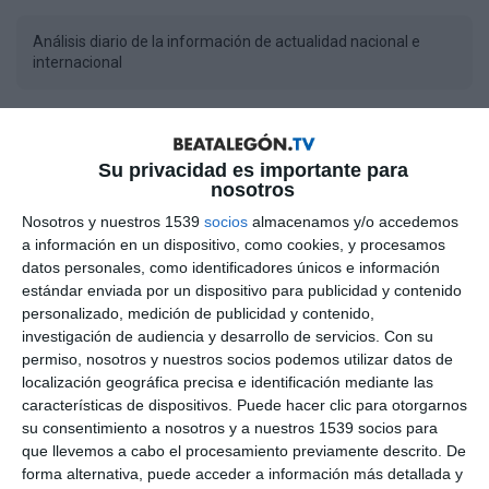
Análisis diario de la información de actualidad nacional e
internacional
1
COMENTARIO
Su privacidad es importante para
nosotros
Por favor, inicia sesión para comentar
Nosotros y nuestros 1539
socios
almacenamos y/o accedemos
a información en un dispositivo, como cookies, y procesamos
datos personales, como identificadores únicos e información
estándar enviada por un dispositivo para publicidad y contenido
personalizado, medición de publicidad y contenido,
investigación de audiencia y desarrollo de servicios.
Con su
Cris
28 de septiembre de 2022 17:39
permiso, nosotros y nuestros socios podemos utilizar datos de
Bea ya sabes lo del gaseoducto, si lo sabemos y no tenemos
localización geográfica precisa e identificación mediante las
pruebas pero tampoco dudas.
características de dispositivos. Puede hacer clic para otorgarnos
1
su consentimiento a nosotros y a nuestros 1539 socios para
que llevemos a cabo el procesamiento previamente descrito. De
forma alternativa, puede acceder a información más detallada y