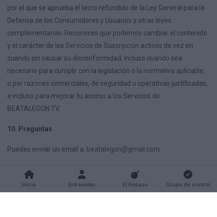
por el que se aprueba el texto refundido de la Ley General para la
Defensa de los Consumidores y Usuarios y otras leyes
complementarias. Reconoces que podemos cambiar el contenido
y el carácter de los Servicios de Suscripción activos de vez en
cuando sin causar su disconformidad, incluso cuando sea
necesario para cumplir con la legislación o la normativa aplicable,
o por razones comerciales, de seguridad u operativas justificadas,
e incluso para mejorar tu acceso a los Servicios de
BEATALEGON.TV.
10. Preguntas
Puedes enviar un email a:
beatalegon@gmail.com
Inicio
Entrevistas
El Repaso
Grupo de control