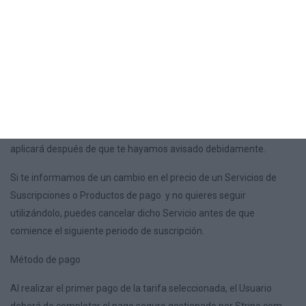
Cambios en los precios
Los precios de las suscripciones pueden variar entre otros, para
reflejar la inflación, modificaciones en los precios impuestas por
nuestros proveedores o variaciones en las ofertas promocionales.
Cualquier modificación en los precios de los Servicios de
Suscripciones o Productos de pago, con pagos periódicos, solo se
aplicará después de que te hayamos avisado debidamente.
Si te informamos de un cambio en el precio de un Servicios de
Suscripciones o Productos de pago y no quieres seguir
utilizándolo, puedes cancelar dicho Servicio antes de que
comience el siguiente periodo de suscripción.
Método de pago
Al realizar el primer pago de la tarifa seleccionada, el Usuario