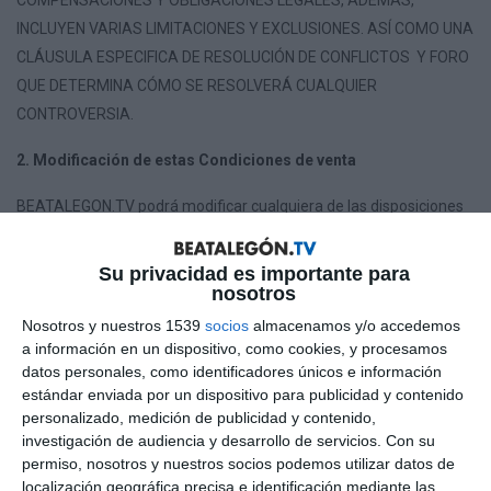
COMPENSACIONES Y OBLIGACIONES LEGALES, ADEMÁS,
INCLUYEN VARIAS LIMITACIONES Y EXCLUSIONES. ASÍ COMO UNA
CLÁUSULA ESPECIFICA DE RESOLUCIÓN DE CONFLICTOS Y FORO
QUE DETERMINA CÓMO SE RESOLVERÁ CUALQUIER
CONTROVERSIA.
2. Modificación de estas Condiciones de venta
BEATALEGON.TV podrá modificar cualquiera de las disposiciones
de estas Condiciones de venta mediante la publicación de los
términos actualizados y la actualización de la fecha de “Última
Su privacidad es importante para
actualización” anterior. Consulta periódicamente estas
nosotros
Condiciones de venta para conocer esos cambios. Cualquier
Nosotros y nuestros 1539
socios
almacenamos y/o accedemos
término que se modifique afectará a las compras realizadas tras
a información en un dispositivo, como cookies, y procesamos
datos personales, como identificadores únicos e información
la publicación de esa modificación en los Servicios de
estándar enviada por un dispositivo para publicidad y contenido
BEATALEGON.TV (como se definen a continuación).
personalizado, medición de publicidad y contenido,
investigación de audiencia y desarrollo de servicios.
Con su
Por ello, debes revisar estas Condiciones de venta antes de cada
permiso, nosotros y nuestros socios podemos utilizar datos de
compra para comprender qué términos se aplican a cada
localización geográfica precisa e identificación mediante las