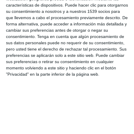
transición. Si no aceptas estas Condiciones de venta, no realices
características de dispositivos. Puede hacer clic para otorgarnos
su consentimiento a nosotros y a nuestros 1539 socios para
ninguna compra en los Servicios de BEATALEGON.TV.
que llevemos a cabo el procesamiento previamente descrito. De
forma alternativa, puede acceder a información más detallada y
En el caso de los residentes en la Unión Europea, el Espacio
cambiar sus preferencias antes de otorgar o negar su
Económico Europeo, el Reino Unido o Suiza que actúen como
consentimiento.
Tenga en cuenta que algún procesamiento de
consumidores (es decir, con un fin que pueda considerarse ajeno a
sus datos personales puede no requerir de su consentimiento,
su actividad comercial, artesanal o profesional) (“Consumidor”),
pero usted tiene el derecho de rechazar tal procesamiento. Sus
preferencias se aplicarán solo a este sitio web. Puede cambiar
en relación con los Servicios de Suscripción recurrentes activos,
sus preferencias o retirar su consentimiento en cualquier
BEATALEGON.TV proporcionará un aviso previo razonable de los
momento volviendo a este sitio y haciendo clic en el botón
cambios en estas Condiciones de venta. En la medida en que lo
"Privacidad" en la parte inferior de la página web.
permita la legislación aplicable, no cancelar tus Servicios de
Suscripción antes de la siguiente renovación se considerará un
consentimiento a los términos modificados que entrarán en vigor
en el momento de tu siguiente renovación. Cuando lo exija la ley
aplicable, BEATALEGON.TV pedirá tu consentimiento a los
Términos modificados.
3. Cualificaciones de compras; seguridad de la cuenta.